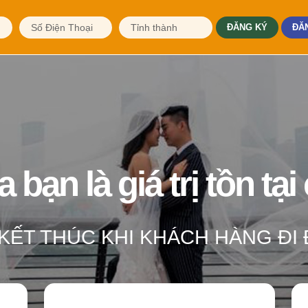
ĐĂNG KÝ
ĐĂ
bạn là giá trị tồn tại
 KẾT THÚC KHI KHÁCH HÀNG ĐI