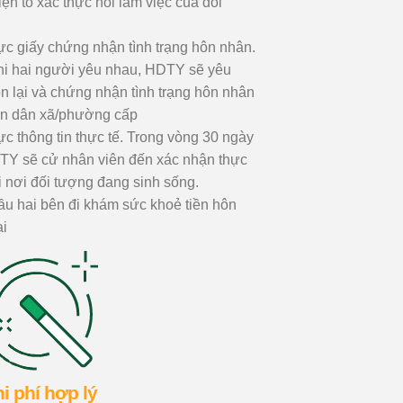
ện tổ xác thực nói lâm việc của đối
c giấy chứng nhận tình trạng hôn nhân.
hi hai người yêu nhau, HDTY sẽ yêu
n lại và chứng nhận tình trạng hôn nhân
ân dân xã/phường cấp
c thông tin thực tế. Trong vòng 30 ngày
HDTY sẽ cử nhân viên đến xác nhận thực
i nơi đối tượng đang sinh sống.
u hai bên đi khám sức khoẻ tiền hôn
ại
i phí hợp lý