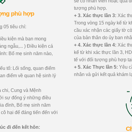
sẽ có nhân viên hoặc qua đi
tượng phù hợp.
ượng phù hợp
+ 3. Xác thực lần 3:
Xác thự
Trong vòng 15 ngày kể từ k
 05 tiêu chí:
cầu xác nhận các giấy tờ cò
của bản thân do ủy ban nh
iều kiện mà bạn mong
+ 4. Xác thực lần 4:
Xác thự
g ngẫu,... ) Điều kiện cá
kể từ khi xác thực lần 3, 
đình: Bố mẹ sinh năm nào,
tế với đối tượng phù hợp tạ
+ 5. Xác Thực lần 5:
Yêu cầ
ếu tố: Lối sống, quan điểm
nhân và gửi kết quả khám l
uan điểm về quan hệ sinh lý
 chi, Cung và Mệnh
ới sự đống ý những điều
ia đình, Bố mẹ sinh năm
 cô hại để đáng tiến đến với
úc đi đến kết hôn:
Ch