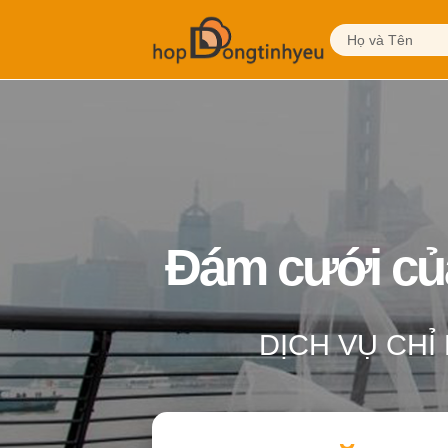
Đám cưới của 
DỊCH VỤ CHỈ