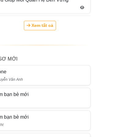
Xem tất cả
SƠ MỚI
one
uyễn Văn Anh
m bạn bè mới
i
m bạn bè mới
ht