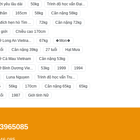
i yêu lâu dài
50kg
Trình độ học vấn Đại...
thân
165cm
58kg
Cân nặng 58kg
đích hẹn hò Tìm ...
72kg
Cân nặng 72kg
giới
Chiều cao 170cm
ở Long An Vietna...
67kg
🍀Mon🍀
uổi
Cân nặng 39kg
27 tuổi
Hạt Mưa
ở Cà Mau Vietnam
Cân nặng 53kg
ở Bình Dương Vie...
53kg
1999
1994
Luna Nguyen
Trình độ học vấn Tru...
5
56kg
170cm
Cân nặng 65kg
65kg
uổi
1987
Giới tính Nữ
3965085
946.085