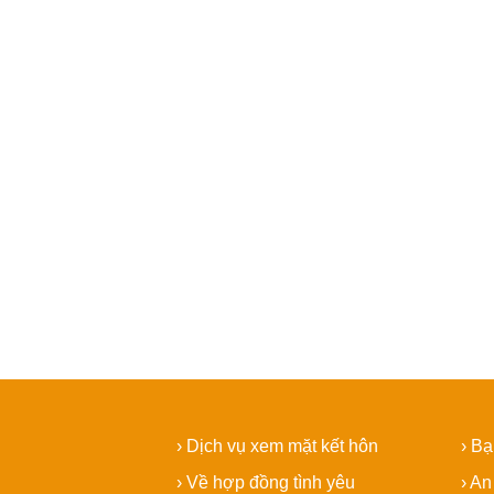
› Dịch vụ xem mặt kết hôn
› B
› Về hợp đồng tình yêu
› An