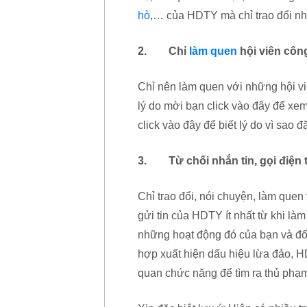
hò
,… của HDTY mà chỉ trao đổi nh
2. Chỉ
làm quen
hội viên côn
Chỉ nên làm quen với những hội v
lý do mời bạn click vào đây để xem
click vào đây để biết lý do vì sao 
3. Từ chối nhắn tin, gọi điện tr
Chỉ trao đổi, nói chuyện, làm quen
gửi tin của HDTY ít nhất từ khi làm
những hoạt động đó của bạn và đố
hợp xuất hiện dấu hiệu lừa đảo, 
quan chức năng để tìm ra thủ phạ