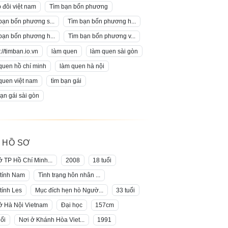
 đôi việt nam
Tìm bạn bốn phương
bạn bốn phương s...
Tìm bạn bốn phương h...
bạn bốn phương h...
Tìm bạn bốn phương v...
://timban.io.vn
làm quen
làm quen sài gòn
quen hồ chí minh
làm quen hà nội
quen việt nam
tìm bạn gái
bạn gái sài gòn
 HỒ SƠ
ở TP Hồ Chí Minh...
2008
18 tuổi
 tính Nam
Tình trạng hôn nhân ...
 tính Les
Mục đích hẹn hò Ngườ...
33 tuổi
ở Hà Nội Vietnam
Đại học
157cm
uổi
Nơi ở Khánh Hòa Viet...
1991