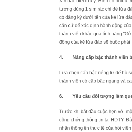
Xin đặc biệt lưu ý: Hiện có nhiều t
tượng dùng 1 sim rác chỉ để lừa đả
có đăng ký dưới tên của kẻ lừa đả
căn cứ để xác định hành động của t
thành viên khác qua tính năng “Gử
động của kẻ lừa đảo sẽ buộc phải k
4. Nâng cấp bậc thành viên bản
Lựa chọn cấp bậc riêng tư để hồ s
thành viên có cấp bậc ngang và c
6. Yêu cầu đối tượng làm quen
Trước khi bắt đầu cuộc hẹn với mộ
công chứng thông tin tại HDTY. Đâ
nhận thông tin thực tế của hội viê