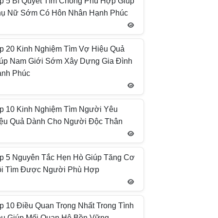
p 5 Bí Quyết Tìm Chồng Phù Hợp Giúp
ụ Nữ Sớm Có Hôn Nhân Hạnh Phúc
p 20 Kinh Nghiệm Tìm Vợ Hiệu Quả
úp Nam Giới Sớm Xây Dựng Gia Đình
ạnh Phúc
p 10 Kinh Nghiệm Tìm Người Yêu
ệu Quả Dành Cho Người Độc Thân
p 5 Nguyên Tắc Hẹn Hò Giúp Tăng Cơ
i Tìm Được Người Phù Hợp
p 10 Điều Quan Trọng Nhất Trong Tình
u Giúp Mối Quan Hệ Bền Vững