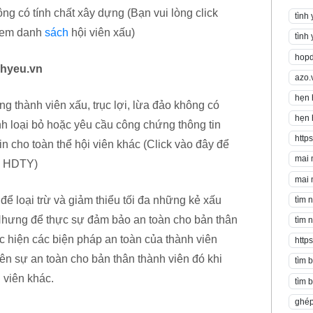
ông có tính chất xây dựng (Bạn vui lòng click
tình
 xem danh
sách
hội viên xấu)
tình
hopd
hyeu.vn
azo.
hẹn 
thành viên xấu, trục lợi, lừa đảo không có
hẹn 
nh loại bỏ hoặc yêu cầu công chứng thông tin
https
n cho toàn thể hội viên khác (Click vào đây để
mai 
o HDTY)
mai 
để loại trừ và giảm thiểu tối đa những kẻ xấu
tìm 
 Nhưng để thực sự đảm bảo an toàn cho bản thân
tìm 
c hiện các biện pháp an toàn của thành viên
http
nên sự an toàn cho bản thân thành viên đó khi
tìm 
 viên khác.
tìm 
ghép