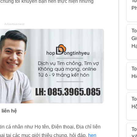
To
chúng tôi khuyên bạn nên thực hiện những
Ph
Advertisement
To
Gi
H
To
Hi
To
Hộ
liên hệ
n cá nhân như Họ tên, Điện thoại, Địa chỉ liên
To
i tại các mục giới thiệu chung, hỏi đáp,
hẹn
Yê