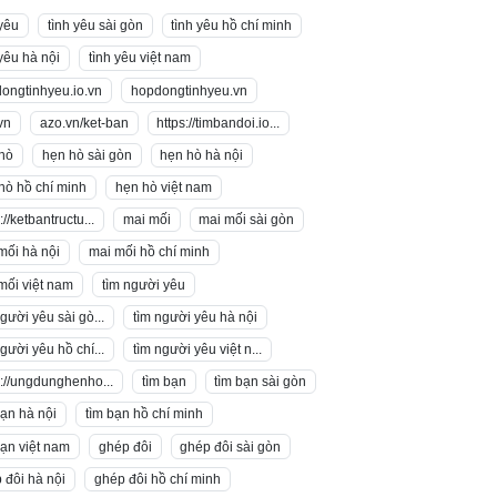
 yêu
tình yêu sài gòn
tình yêu hồ chí minh
 yêu hà nội
tình yêu việt nam
ongtinhyeu.io.vn
hopdongtinhyeu.vn
vn
azo.vn/ket-ban
https://timbandoi.io...
hò
hẹn hò sài gòn
hẹn hò hà nội
hò hồ chí minh
hẹn hò việt nam
://ketbantructu...
mai mối
mai mối sài gòn
mối hà nội
mai mối hồ chí minh
mối việt nam
tìm người yêu
người yêu sài gò...
tìm người yêu hà nội
người yêu hồ chí...
tìm người yêu việt n...
s://ungdunghenho...
tìm bạn
tìm bạn sài gòn
bạn hà nội
tìm bạn hồ chí minh
bạn việt nam
ghép đôi
ghép đôi sài gòn
 đôi hà nội
ghép đôi hồ chí minh