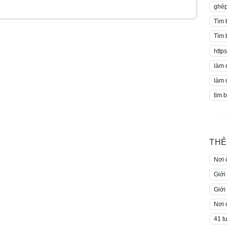
ghép
Tìm 
Tìm 
https
làm 
làm 
tìm 
THẺ
Nơi 
Giới
Giới
Nơi 
41 t