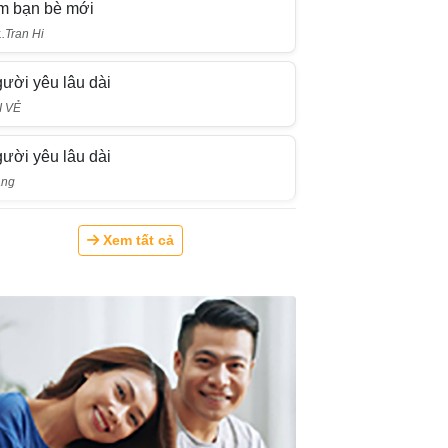
m bạn bè mới
..Tran Hi
ười yêu lâu dài
I VẺ
ười yêu lâu dài
ang
Xem tất cả