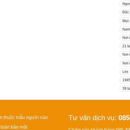
Ngườ
Độc 
Mục 
Nam 
Nơi 
21 t
Nơi 
Nơi 
Les
198
39 t
Tư vấn dịch vụ:
085
ạn thuộc mẫu người nào
 toàn bảo mật
Chăm sóc khách hàng 085.3