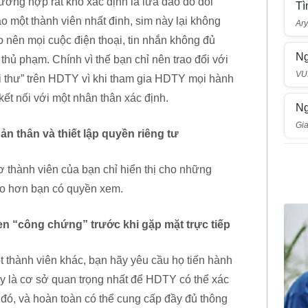
rường hợp rất khó xác định là lừa đảo do đối
Tì
o một thành viên nhất đinh, sim này lại không
Ary
o nên mọi cuộc điện thoại, tin nhắn không đủ
Ng
hủ phạm. Chính vì thế bạn chỉ nên trao đổi với
VU
i thư” trên HDTY vì khi tham gia HDTY mọi hành
ết nối với một nhân thân xác định.
Ng
Gi
 thân và thiết lập quyền riêng tư
ơ thành viên của bạn chỉ hiển thị cho những
ao hơn bạn có quyền xem.
 “công chứng” trước khi gặp mặt trực tiếp
t thành viên khác, bạn hãy yêu cầu họ tiến hành
y là cơ sở quan trọng nhất để HDTY có thể xác
n đó, và hoàn toàn có thể cung cấp đầy đủ thông