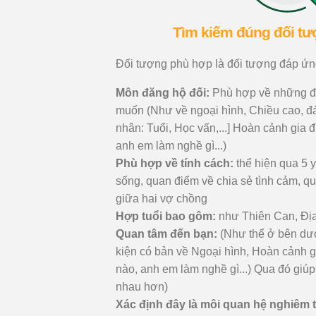
Tìm kiếm đúng đối t
Đối tượng phù hợp là đối tượng đáp ứng
Môn đăng hộ đối:
Phù hợp về những đ
muốn (Như về ngoại hình, Chiều cao, đán
nhân: Tuổi, Học vấn,...] Hoàn cảnh gia 
anh em làm nghề gì...)
Phù hợp về tính cách:
thể hiện qua 5 y
sống, quan điểm về chia sẻ tình cảm, q
giữa hai vợ chồng
Hợp tuổi bao gôm:
như Thiên Can, Địa
Quan tâm đến bạn:
(Như thể ở bên dư
kiện có bản về Ngoại hình, Hoàn cảnh g
nào, anh em làm nghề gì...) Qua đó giúp
nhau hơn)
Xác định đây là môi quan hệ nghiêm t