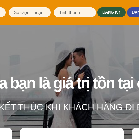
ĐĂNG KÝ
ĐĂ
bạn là giá trị tồn tại
 KẾT THÚC KHI KHÁCH HÀNG ĐI