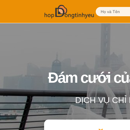
Đám cưới của 
DỊCH VỤ CHỈ