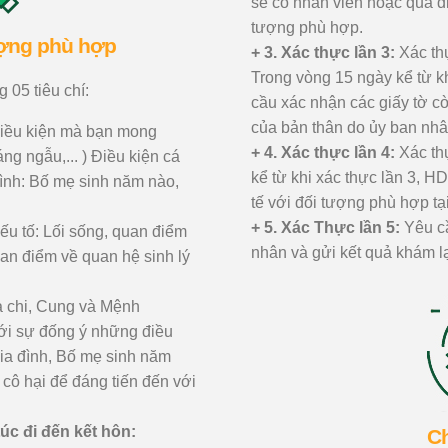
sẽ có nhân viên hoặc qua đi
tượng phù hợp.
ượng phù hợp
+ 3. Xác thực lần 3:
Xác thự
Trong vòng 15 ngày kể từ k
 05 tiêu chí:
cầu xác nhận các giấy tờ cò
của bản thân do ủy ban nh
iều kiện mà bạn mong
+ 4. Xác thực lần 4:
Xác thự
g ngẫu,... ) Điều kiện cá
kể từ khi xác thực lần 3, 
đình: Bố mẹ sinh năm nào,
tế với đối tượng phù hợp tạ
+ 5. Xác Thực lần 5:
Yêu cầ
ếu tố: Lối sống, quan điểm
nhân và gửi kết quả khám l
uan điểm về quan hệ sinh lý
 chi, Cung và Mệnh
ới sự đống ý những điều
ia đình, Bố mẹ sinh năm
 cô hại để đáng tiến đến với
úc đi đến kết hôn:
Ch