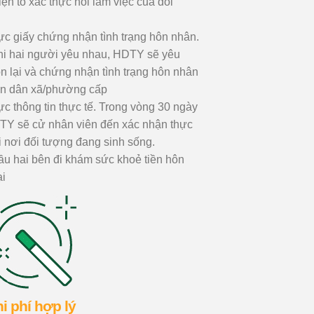
ện tổ xác thực nói lâm việc của đối
c giấy chứng nhận tình trạng hôn nhân.
hi hai người yêu nhau, HDTY sẽ yêu
n lại và chứng nhận tình trạng hôn nhân
ân dân xã/phường cấp
c thông tin thực tế. Trong vòng 30 ngày
HDTY sẽ cử nhân viên đến xác nhận thực
i nơi đối tượng đang sinh sống.
u hai bên đi khám sức khoẻ tiền hôn
ại
i phí hợp lý