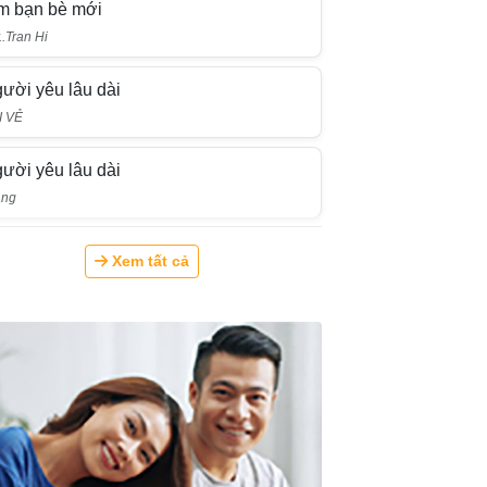
m bạn bè mới
..Tran Hi
ười yêu lâu dài
I VẺ
ười yêu lâu dài
ang
Xem tất cả