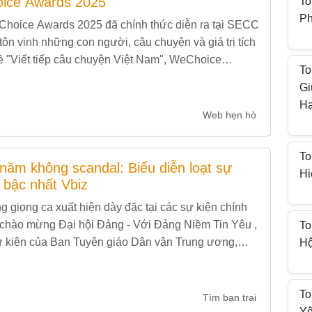
oice Awards 2025
To
Ph
eChoice Awards 2025 đã chính thức diễn ra tại SECC
tôn vinh những con người, câu chuyện và giá trị tích
đề "Viết tiếp câu chuyện Việt Nam", WeChoice
To
Gi
H
Web hẹn hò
To
 năm không scandal: Biểu diễn loạt sự
Hi
 bậc nhất Vbiz
 giọng ca xuất hiện dày đặc tại các sự kiện chính
 chào mừng Đại hội Đảng - Với Đảng Niềm Tin Yêu ,
To
sự kiện của Ban Tuyên giáo Dân vận Trung ương,
Hộ
To
Tìm bạn trai
Yê