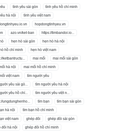
 yêu
tình yêu sài gòn
tình yêu hồ chí minh
 yêu hà nội
tình yêu việt nam
ongtinhyeu.io.vn
hopdongtinhyeu.vn
vn
azo.vn/ket-ban
https://timbandoi.io...
hò
hẹn hò sài gòn
hẹn hò hà nội
hò hồ chí minh
hẹn hò việt nam
://ketbantructu...
mai mối
mai mối sài gòn
mối hà nội
mai mối hồ chí minh
mối việt nam
tìm người yêu
người yêu sài gò...
tìm người yêu hà nội
người yêu hồ chí...
tìm người yêu việt n...
s://ungdunghenho...
tìm bạn
tìm bạn sài gòn
bạn hà nội
tìm bạn hồ chí minh
bạn việt nam
ghép đôi
ghép đôi sài gòn
 đôi hà nội
ghép đôi hồ chí minh