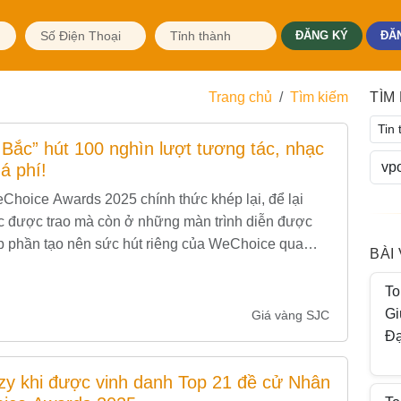
ĐĂNG KÝ
ĐĂ
Trang chủ
Tìm kiếm
TÌM
Bắc” hút 100 nghìn lượt tương tác, nhạc
á phí!
eChoice Awards 2025 chính thức khép lại, để lại
c được trao mà còn ở những màn trình diễn được
óp phần tạo nên sức hút riêng của WeChoice qua
BÀI
To
Gi
Giá vàng SJC
Đạ
zy khi được vinh danh Top 21 đề cử Nhân