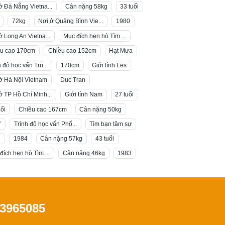
ở Đà Nẵng Vietna...
Cân nặng 58kg
33 tuổi
72kg
Nơi ở Quảng Bình Vie...
1980
ở Long An Vietna...
Mục đích hẹn hò Tìm ...
u cao 170cm
Chiều cao 152cm
Hạt Mưa
h độ học vấn Tru...
170cm
Giới tính Les
ở Hà Nội Vietnam
Duc Tran
ở TP Hồ Chí Minh...
Giới tính Nam
27 tuổi
uổi
Chiều cao 167cm
Cân nặng 50kg
7
Trình độ học vấn Phổ...
Tìm bạn tâm sự
g
1984
Cân nặng 57kg
43 tuổi
đích hẹn hò Tìm ...
Cân nặng 46kg
1983
3965085