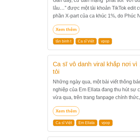
Gần đây, cư dân mạng “phát sốt” với đ
lâu…” được một tài khoản TikTok edit
phần X‑part của ca khúc 1%, do Phúc N
là một ballad tự sự,...
Xem thêm
tân binh t
Ca sĩ Việt
vpop
Ca sĩ vô danh viral khắp nơi vì
tỏi
Những ngày qua, một bài viết thông báo
nghiệp của Em Ellata đang thu hút sự 
vừa qua, trên trang fanpage chính thức,
phát...
Xem thêm
Ca sĩ Việt
Em Ellata
vpop