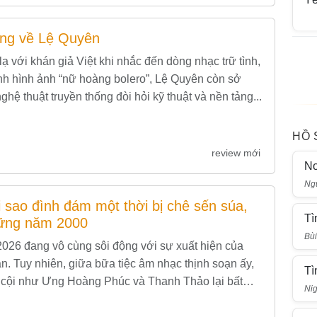
ong về Lệ Quyên
lạ với khán giả Việt khi nhắc đến dòng nhạc trữ tình,
cạnh hình ảnh “nữ hoàng bolero”, Lệ Quyên còn sở
ghệ thuật truyền thống đòi hỏi kỹ thuật và nền tảng...
HỒ 
review mới
N
Ng
 sao đình đám một thời bị chê sến súa,
Tì
hững năm 2000
Bù
26 đang vô cùng sôi động với sự xuất hiện của
. Tuy nhiên, giữa bữa tiệc âm nhạc thịnh soạn ấy,
Tì
 cội như Ưng Hoàng Phúc và Thanh Thảo lại bất
Nig