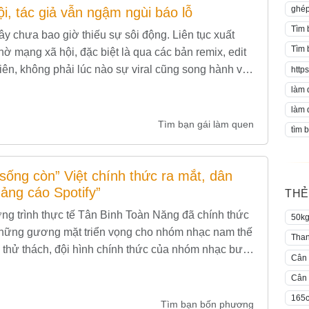
ghép
i, tác giả vẫn ngậm ngùi báo lỗ
Tìm 
y chưa bao giờ thiếu sự sôi động. Liên tục xuất
Tìm 
 mạng xã hội, đặc biệt là qua các bản remix, edit
hiên, không phải lúc nào sự viral cũng song hành với
https
làm 
làm 
Tìm bạn gái làm quen
tìm 
ống còn” Việt chính thức ra mắt, dân
uảng cáo Spotify”
THẺ
ng trình thực tế Tân Binh Toàn Năng đã chính thức
50k
m những gương mặt triển vọng cho nhóm nhạc nam thế
Than
 thử thách, đội hình chính thức của nhóm nhạc bước
Cân 
Cân 
165
Tìm bạn bốn phương