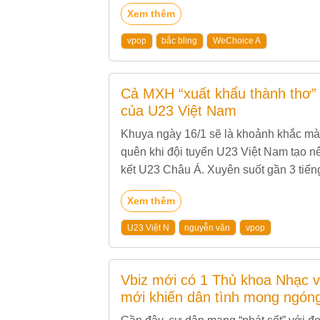
mang đến màn...
Xem thêm
vpop
bắc bling
WeChoice A
Cả MXH “xuất khẩu thành thơ” v
của U23 Việt Nam
Khuya ngày 16/1 sẽ là khoảnh khắc m
quên khi đội tuyển U23 Việt Nam tạo nê
kết U23 Châu Á. Xuyên suốt gần 3 tiếng
Nam đã mang đến vô vàn...
Xem thêm
U23 Việt N
nguyễn văn
vpop
Vbiz mới có 1 Thủ khoa Nhạc vi
mới khiến dân tình mong ngón