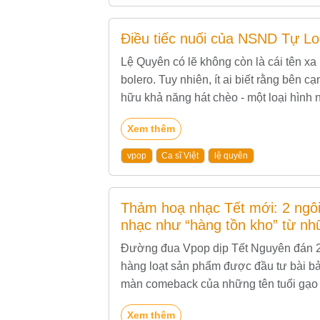
Điều tiếc nuối của NSND Tự L
Lệ Quyên có lẽ không còn là cái tên xa 
bolero. Tuy nhiên, ít ai biết rằng bên 
hữu khả năng hát chèo - một loại hình n
Xem thêm
vpop
Ca sĩ Việt
lệ quyên
Thảm hoạ nhạc Tết mới: 2 ngôi
nhạc như “hàng tồn kho” từ n
Đường đua Vpop dịp Tết Nguyên đán 20
hàng loạt sản phẩm được đầu tư bài bản
màn comeback của những tên tuổi gạo
ngờ trở thành tâm điểm...
Xem thêm