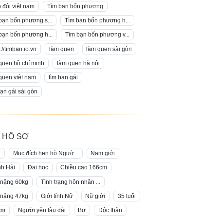
 đôi việt nam
Tìm bạn bốn phương
bạn bốn phương s...
Tìm bạn bốn phương h...
bạn bốn phương h...
Tìm bạn bốn phương v...
://timban.io.vn
làm quen
làm quen sài gòn
quen hồ chí minh
làm quen hà nội
quen việt nam
tìm bạn gái
bạn gái sài gòn
 HỒ SƠ
g
Mục đích hẹn hò Ngườ...
Nam giới
h Hải
Đại học
Chiều cao 166cm
nặng 60kg
Tình trạng hôn nhân ...
nặng 47kg
Giới tính Nữ
Nữ giới
35 tuổi
cm
Người yêu lâu dài
Bơ
Độc thân