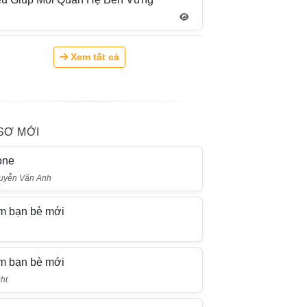
Xem tất cả
SƠ MỚI
one
uyễn Văn Anh
m bạn bè mới
i
m bạn bè mới
ht