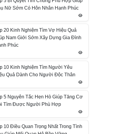
p 5 Bí Quyết Tìm Chồng Phù Hợp Giúp
ụ Nữ Sớm Có Hôn Nhân Hạnh Phúc
p 20 Kinh Nghiệm Tìm Vợ Hiệu Quả
úp Nam Giới Sớm Xây Dựng Gia Đình
ạnh Phúc
p 10 Kinh Nghiệm Tìm Người Yêu
ệu Quả Dành Cho Người Độc Thân
p 5 Nguyên Tắc Hẹn Hò Giúp Tăng Cơ
i Tìm Được Người Phù Hợp
p 10 Điều Quan Trọng Nhất Trong Tình
u Giúp Mối Quan Hệ Bền Vững