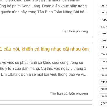
oạn điệp khúc “Dẫu 1% vẫn chỉ muốn bên em rất
tình
 cùng bộ phim Song Lang. Đoạn điệp khúc nằm trong
guyên trình bày trong Tân Binh Toàn Năng.Bài hát
tình
hopd
azo.
Bạn bốn phương
hẹn 
hẹn 
https
 1 câu nói, khiến cả làng nhạc cãi nhau ỏm
mai 
mai 
 về việc sẽ phát hành ca khúc cuối cùng trong sự
chú ý lớn của dân mạng. Cụ thể, vào ngày 5 tháng 1
tìm 
 Em Ellata đã chia sẻ một bài viết, thông báo về việc
tìm 
http
tìm 
Tìm bạn gái bốn phương
tìm 
ghép