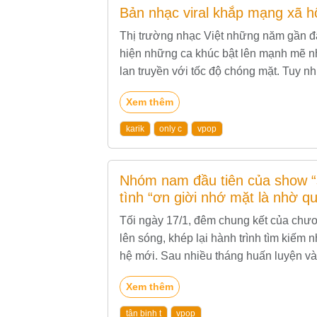
Bản nhạc viral khắp mạng xã hộ
Thị trường nhạc Việt những năm gần đâ
hiện những ca khúc bật lên mạnh mẽ nhờ
lan truyền với tốc độ chóng mặt. Tuy n
hiệu quả...
Xem thêm
karik
only c
vpop
Nhóm nam đầu tiên của show “s
tình “ơn giời nhớ mặt là nhờ q
Tối ngày 17/1, đêm chung kết của chươ
lên sóng, khép lại hành trình tìm kiế
hệ mới. Sau nhiều tháng huấn luyện và
ra từ chương...
Xem thêm
tân binh t
vpop