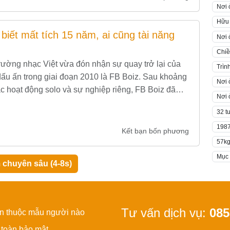
Nơi 
Hữu
iết mất tích 15 năm, ai cũng tài năng
Nơi 
Chiề
 trường nhạc Việt vừa đón nhận sự quay trở lại của
Trìn
ấu ấn trong giai đoạn 2010 là FB Boiz. Sau khoảng
Nơi 
ác hoạt động solo và sự nghiệp riêng, FB Boiz đã
Nơi 
32 t
198
Kết bạn bốn phương
57k
Mục 
 chuyên sâu (4-8s)
Tư vấn dịch vụ:
085
ạn thuộc mẫu người nào
 toàn bảo mật