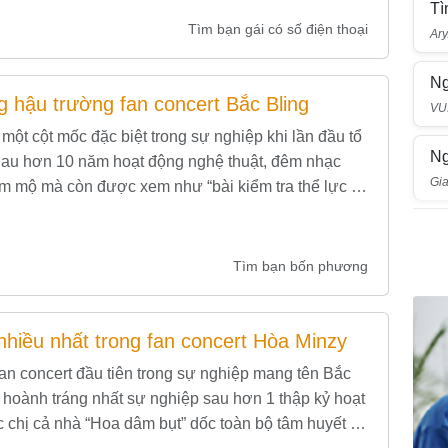
Tì
Tìm bạn gái có số điện thoại
Ary
Ng
g hậu trường fan concert Bắc Bling
VU
một cột mốc đặc biệt trong sự nghiệp khi lần đầu tổ
Ng
 Sau hơn 10 năm hoạt động nghệ thuật, đêm nhạc
Gi
hâm mộ mà còn được xem như “bài kiểm tra thể lực và
Tìm bạn bốn phương
hiều nhất trong fan concert Hòa Minzy
fan concert đầu tiên trong sự nghiệp mang tên Bắc
 hoành tráng nhất sự nghiệp sau hơn 1 thập kỷ hoạt
 chị cả nhà “Hoa dâm bụt” dốc toàn bộ tâm huyết để