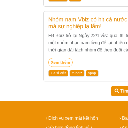
Nhóm nam Vbiz có hit cả nước b
mà sự nghiệp lạ lắm!
FB Boiz trở lại Ngày 22/1 vừa qua, thị
một nhóm nhạc nam từng để lại nhiều d
thời gian dài tách nhóm để theo đuổi c
chính thức...
Xem thêm
Ca sĩ Việt
fb boiz
vpop
Tìm
› Dịch vụ xem mặt kết hôn
› B
› Về hợp đồng tình yêu
› An